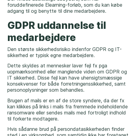
foruddefinerede Elearning-forløb, som du kan købe
adgang til og benytte til dine medarbejdere.
GDPR uddannelse til
medarbejdere
Den største sikkerhedsrisiko indenfor GDPR og IT-
sikkerhed er typisk egne medarbejdere.
Dette skyldes at mennesker laver fejl fx pga
uopmærksomhed eller manglende viden om GDPR og
IT sikkerhed. Disse fejl kan have uhensigtsmæssige
konsekvenser for både forretningenssikkerhed, samt
personoplysninger som behandles.
Brugen af mails er en af de store syndere, da der fx
kan klikkes på links i mails fra fremmede indeholdende
ransomware eller sendes mails med fortroligt indhold
til forkerte modtagere.
Hvis sådanne brud på persondatasikkerheden finder
sted i en virksomhed, som samtidig ikke har foretaget