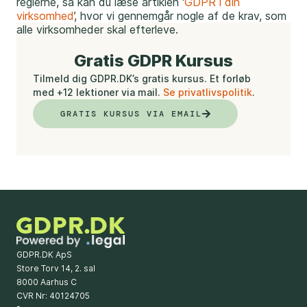
reglerne, så kan du læse artiklen ‘
GDPR i din
virksomhed
’, hvor vi gennemgår nogle af de krav, som
alle virksomheder skal efterleve.
Gratis GDPR Kursus
Tilmeld dig GDPR.DK’s gratis kursus. Et forløb
med +12 lektioner via mail.
Se privatlivspolitik
.
GRATIS KURSUS VIA EMAIL
GDPR.DK ApS
Store Torv 14, 2. sal
8000 Aarhus C
CVR Nr: 40124705