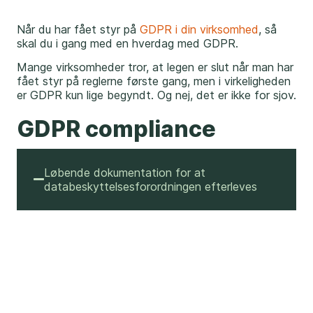
Når du har fået styr på
GDPR i din virksomhed
, så
skal du i gang med en hverdag med GDPR.
Mange virksomheder tror, at legen er slut når man har
fået styr på reglerne første gang, men i virkeligheden
er GDPR kun lige begyndt. Og nej, det er ikke for sjov.
GDPR compliance
Løbende dokumentation for at
databeskyttelsesforordningen efterleves
Du skal altid kunne dokumentere, at din
virksomhed efterlever persondataforordningen.
Dette kan indebære, at
Du skal ajourføre GDPR-dokumentation ved
ændringer i virksomheden fx hvis du starter
et nyt forretningsområde, hvor du behandler