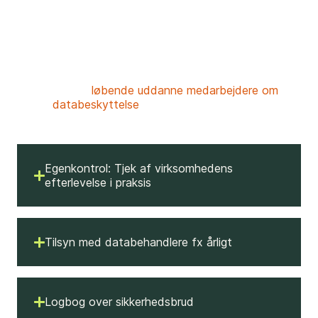
personoplysninger.
Du bør ajourføre alle kortlægninger
(fortegnelsen, risikovurderinger, oversigt med
informationsaktiver)
Du bør ajourføre at vejledninger er
tilstrækkelige
Du bør
løbende uddanne medarbejdere om
databeskyttelse
og persondataforordningens
regler.
Egenkontrol: Tjek af virksomhedens
efterlevelse i praksis
Tilsyn med databehandlere fx årligt
Logbog over sikkerhedsbrud