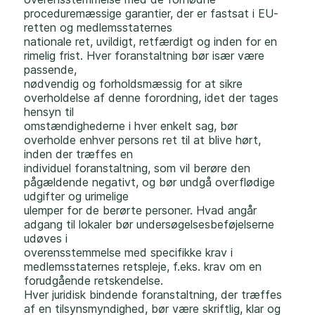
proceduremæssige garantier, der er fastsat i EU-
retten og medlemsstaternes
nationale ret, uvildigt, retfærdigt og inden for en
rimelig frist. Hver foranstaltning bør især være
passende,
nødvendig og forholdsmæssig for at sikre
overholdelse af denne forordning, idet der tages
hensyn til
omstændighederne i hver enkelt sag, bør
overholde enhver persons ret til at blive hørt,
inden der træffes en
individuel foranstaltning, som vil berøre den
pågældende negativt, og bør undgå overflødige
udgifter og urimelige
ulemper for de berørte personer. Hvad angår
adgang til lokaler bør undersøgelsesbeføjelserne
udøves i
overensstemmelse med specifikke krav i
medlemsstaternes retspleje, f.eks. krav om en
forudgående retskendelse.
Hver juridisk bindende foranstaltning, der træffes
af en tilsynsmyndighed, bør være skriftlig, klar og