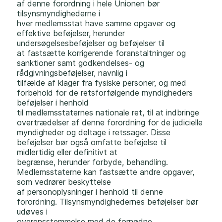
af denne forordning i hele Unionen bør
tilsynsmyndighederne i
hver medlemsstat have samme opgaver og
effektive beføjelser, herunder
undersøgelsesbeføjelser og beføjelser til
at fastsætte korrigerende foranstaltninger og
sanktioner samt godkendelses- og
rådgivningsbeføjelser, navnlig i
tilfælde af klager fra fysiske personer, og med
forbehold for de retsforfølgende myndigheders
beføjelser i henhold
til medlemsstaternes nationale ret, til at indbringe
overtrædelser af denne forordning for de judicielle
myndigheder og deltage i retssager. Disse
beføjelser bør også omfatte beføjelse til
midlertidig eller definitivt at
begrænse, herunder forbyde, behandling.
Medlemsstaterne kan fastsætte andre opgaver,
som vedrører beskyttelse
af personoplysninger i henhold til denne
forordning. Tilsynsmyndighedernes beføjelser bør
udøves i
overensstemmelse med de fornødne