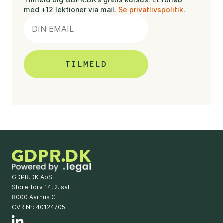
med +12 lektioner via mail.
Se privatlivspolitik
.
GDPR.DK ApS
Store Torv 14, 2. sal
8000 Aarhus C
CVR Nr: 40124705