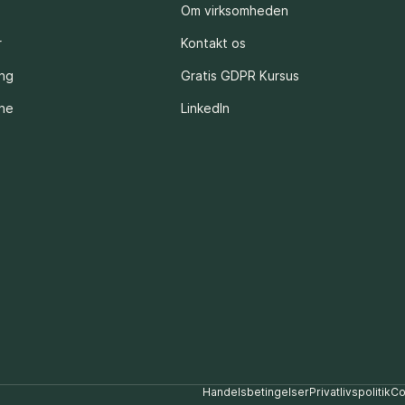
Om virksomheden
r
Kontakt os
ing
Gratis GDPR Kursus
rne
LinkedIn
Handelsbetingelser
Privatlivspolitik
Co