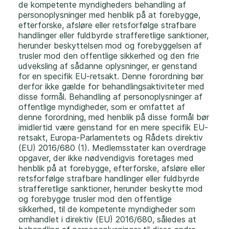
de kompetente myndigheders behandling af
personoplysninger med henblik på at forebygge,
efterforske, afsløre eller retsforfølge strafbare
handlinger eller fuldbyrde strafferetlige sanktioner,
herunder beskyttelsen mod og forebyggelsen af
trusler mod den offentlige sikkerhed og den frie
udveksling af sådanne oplysninger, er genstand
for en specifik EU-retsakt. Denne forordning bør
derfor ikke gælde for behandlingsaktiviteter med
disse formål. Behandling af personoplysninger af
offentlige myndigheder, som er omfattet af
denne forordning, med henblik på disse formål bør
imidlertid være genstand for en mere specifik EU-
retsakt, Europa-Parlamentets og Rådets direktiv
(EU) 2016/680 (1). Medlemsstater kan overdrage
opgaver, der ikke nødvendigvis foretages med
henblik på at forebygge, efterforske, afsløre eller
retsforfølge strafbare handlinger eller fuldbyrde
strafferetlige sanktioner, herunder beskytte mod
og forebygge trusler mod den offentlige
sikkerhed, til de kompetente myndigheder som
omhandlet i direktiv (EU) 2016/680, således at