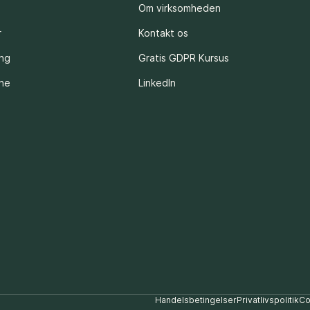
Om virksomheden
r
Kontakt os
ing
Gratis GDPR Kursus
rne
LinkedIn
Handelsbetingelser
Privatlivspolitik
Co