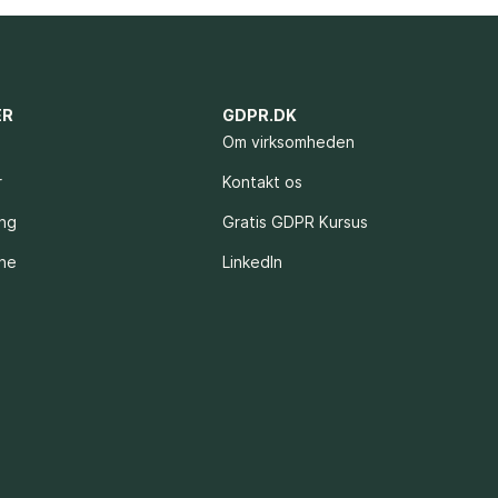
ER
GDPR.DK
Om virksomheden
r
Kontakt os
ing
Gratis GDPR Kursus
rne
LinkedIn